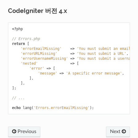
CodeIgniter 버전 4.x
<?
php
// Errors.php
return
[
'errorEmailMissing'
=>
'You must submit an email ad
'errorURLMissing'
=>
'You must submit a URL'
,
'errorUsernameMissing'
=>
'You must submit a username'
'nested'
=>
[
'error'
=>
[
'message'
=>
'A specific error message'
,
],
],
];
// ...
echo
lang
(
'Errors.errorEmailMissing'
);
Previous
Next