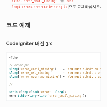
을
>line('error_email_missing')
echo
으로 교체하십시오.
lang('Errors.errorEmailMissing');
코드 예제
CodeIgniter 버전 3.x
<?
php
// error.php
$lang
[
'error_email_missing'
]
=
'You must submit an emai
$lang
[
'error_url_missing'
]
=
'You must submit a URL'
;
$lang
[
'error_username_missing'
]
=
'You must submit a usern
// ...
$this
->
lang
->
load
(
'error'
,
$lang
);
echo
$this
->
lang
->
line
(
'error_email_missing'
);