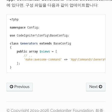
에 있다면, 구성 파일을 다음과 같이 업데이트합니다:
<?
php
namespace
Config
;
use
CodeIgniter\Config\BaseConfig
;
class
Generators
extends
BaseConfig
{
public
array
$views
=
[
// ..
'make:awesome-command'
=>
'App\Commands\Generators
];
}
Previous
Next
© Copyright 2019-2026 CodeIgniter Foundation.
최종