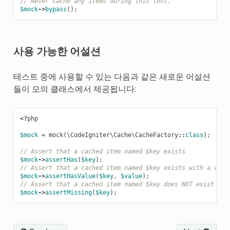
// Never cache any items during this test.
$mock
->
bypass
();
사용 가능한 어설션
테스트 중에 사용할 수 있는 다음과 같은 새로운 어설션
들이 모의 클래스에서 제공됩니다:
<?
php
$mock
=
mock
(
\CodeIgniter\Cache\CacheFactory
::
class
);
// Assert that a cached item named $key exists
$mock
->
assertHas
(
$key
);
// Assert that a cached item named $key exists with a valu
$mock
->
assertHasValue
(
$key
,
$value
);
// Assert that a cached item named $key does NOT exist
$mock
->
assertMissing
(
$key
);