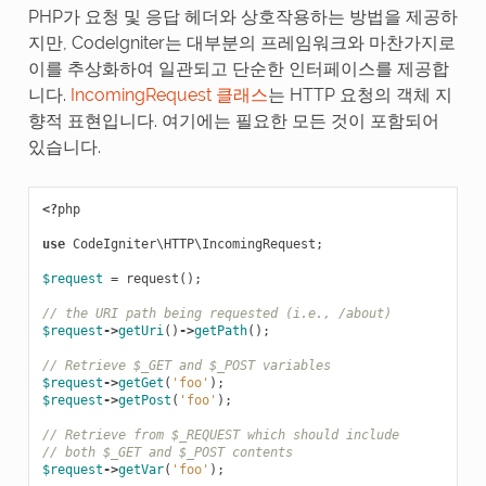
PHP가 요청 및 응답 헤더와 상호작용하는 방법을 제공하
지만, CodeIgniter는 대부분의 프레임워크와 마찬가지로
이를 추상화하여 일관되고 단순한 인터페이스를 제공합
니다.
IncomingRequest 클래스
는 HTTP 요청의 객체 지
향적 표현입니다. 여기에는 필요한 모든 것이 포함되어
있습니다.
<?
php
use
CodeIgniter\HTTP\IncomingRequest
;
$request
=
request
();
// the URI path being requested (i.e., /about)
$request
->
getUri
()
->
getPath
();
// Retrieve $_GET and $_POST variables
$request
->
getGet
(
'foo'
);
$request
->
getPost
(
'foo'
);
// Retrieve from $_REQUEST which should include
// both $_GET and $_POST contents
$request
->
getVar
(
'foo'
);