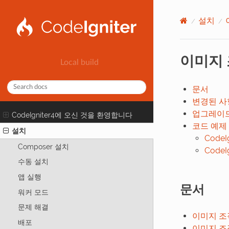
설치
이미지
문서
변경된 사
업그레이
CodeIgniter4에 오신 것을 환영합니다
코드 예제
설치
CodeI
Composer 설치
CodeI
수동 설치
앱 실행
문서
워커 모드
문제 해결
이미지 조작 
배포
이미지 조작 