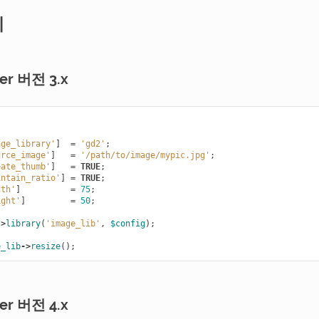
제
er 버전 3.x
age_library'
]
=
'gd2'
;
urce_image'
]
=
'/path/to/image/mypic.jpg'
;
eate_thumb'
]
=
TRUE
;
intain_ratio'
]
=
TRUE
;
dth'
]
=
75
;
ight'
]
=
50
;
->
library
(
'image_lib'
,
$config
);
e_lib
->
resize
();
er 버전 4.x