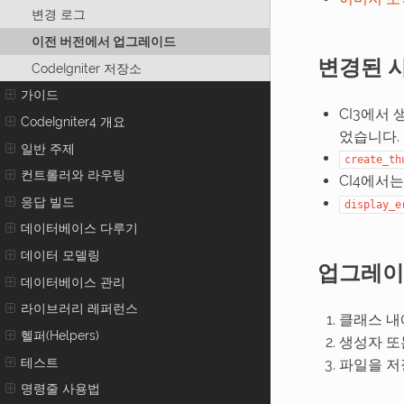
변경 로그
이전 버전에서 업그레이드
변경된 
CodeIgniter 저장소
가이드
CI3에서
CodeIgniter4 개요
었습니다.
일반 주제
create_th
컨트롤러와 라우팅
CI4에서
응답 빌드
display_e
데이터베이스 다루기
데이터 모델링
업그레이
데이터베이스 관리
라이브러리 레퍼런스
클래스 
헬퍼(Helpers)
생성자 
테스트
파일을 
명령줄 사용법