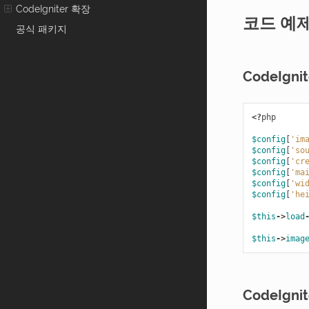
CodeIgniter 확장
코드 예
공식 패키지
CodeIgnit
<?
php
$config
[
'im
$config
[
'so
$config
[
'cr
$config
[
'ma
$config
[
'wi
$config
[
'he
$this
->
load
$this
->
imag
CodeIgnit