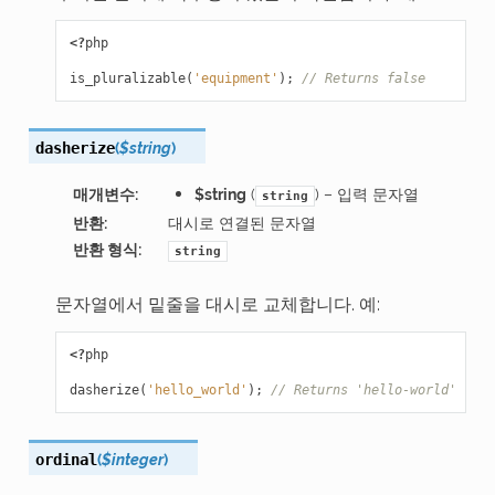
<?
php
is_pluralizable
(
'equipment'
);
// Returns false
(
$string
)
dasherize
매개변수
:
$string
(
) – 입력 문자열
string
반환
:
대시로 연결된 문자열
반환 형식
:
string
문자열에서 밑줄을 대시로 교체합니다. 예:
<?
php
dasherize
(
'hello_world'
);
// Returns 'hello-world'
(
$integer
)
ordinal