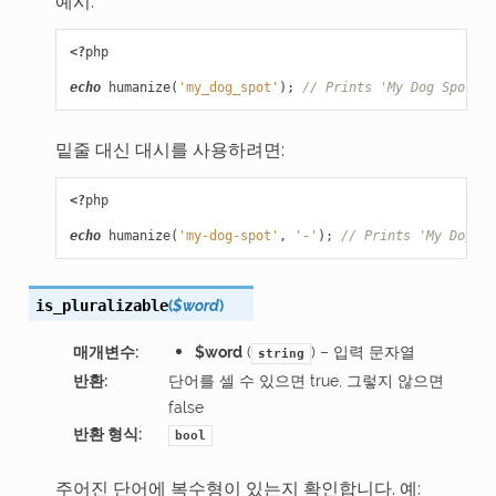
예시:
<?
php
echo
humanize
(
'my_dog_spot'
);
// Prints 'My Dog Spot'
밑줄 대신 대시를 사용하려면:
<?
php
echo
humanize
(
'my-dog-spot'
,
'-'
);
// Prints 'My Dog Sp
(
$word
)
is_pluralizable
매개변수
:
$word
(
) – 입력 문자열
string
반환
:
단어를 셀 수 있으면 true, 그렇지 않으면
false
반환 형식
:
bool
주어진 단어에 복수형이 있는지 확인합니다. 예: