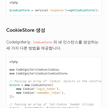
<?
php
$cookieStore
=
service
(
'response'
)
->
getCookieStore
();
CookieStore 생성
CodeIgniter는
의 새 인스턴스를 생성하는
CookieStore
세 가지 다른 방법을 제공합니다.
<?
php
use
CodeIgniter\Cookie\Cookie
;
use
CodeIgniter\Cookie\CookieStore
;
// Passing an array of `Cookie` objects in the constructor
$store
=
new
CookieStore
([
new
Cookie
(
'login_token'
),
new
Cookie
(
'remember_token'
),
]);
// Passing an array of `Set-Cookie` header strings