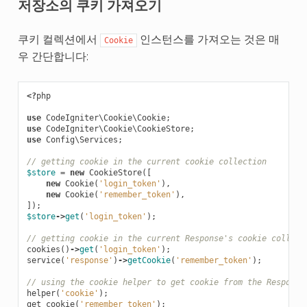
저장소의 쿠키 가져오기
쿠키 컬렉션에서
인스턴스를 가져오는 것은 매
Cookie
우 간단합니다:
<?
php
use
CodeIgniter\Cookie\Cookie
;
use
CodeIgniter\Cookie\CookieStore
;
use
Config\Services
;
// getting cookie in the current cookie collection
$store
=
new
CookieStore
([
new
Cookie
(
'login_token'
),
new
Cookie
(
'remember_token'
),
]);
$store
->
get
(
'login_token'
);
// getting cookie in the current Response's cookie collect
cookies
()
->
get
(
'login_token'
);
service
(
'response'
)
->
getCookie
(
'remember_token'
);
// using the cookie helper to get cookie from the Response
helper
(
'cookie'
);
get_cookie
(
'remember_token'
);