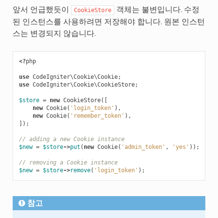
앞서 언급했듯이
객체는 불변입니다. 수정
CookieStore
된 인스턴스를 사용하려면 저장해야 합니다. 원본 인스턴
스는 변경되지 않습니다.
<?
php
use
CodeIgniter\Cookie\Cookie
;
use
CodeIgniter\Cookie\CookieStore
;
$store
=
new
CookieStore
([
new
Cookie
(
'login_token'
),
new
Cookie
(
'remember_token'
),
]);
// adding a new Cookie instance
$new
=
$store
->
put
(
new
Cookie
(
'admin_token'
,
'yes'
));
// removing a Cookie instance
$new
=
$store
->
remove
(
'login_token'
);
참고