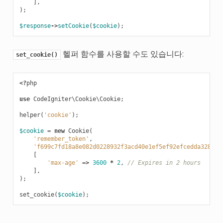
],
);
$response
->
setCookie
(
$cookie
);
헬퍼 함수를 사용할 수도 있습니다:
set_cookie()
<?
php
use
CodeIgniter\Cookie\Cookie
;
helper
(
'cookie'
);
$cookie
=
new
Cookie
(
'remember_token'
,
'f699c7fd18a8e082d0228932f3acd40e1ef5ef92efcedda32842a
[
'max-age'
=>
3600
*
2
,
// Expires in 2 hours
],
);
set_cookie
(
$cookie
);