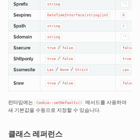
$prefix
string
''
$expires
DateTimeInterface|string|int
0
$path
string
/
$domain
string
''
/
$secure
true
false
false
/
$httponly
true
false
true
/
/
$samesite
Lax
None
Strict
Lax
/
$raw
true
false
false
런타임에는
메서드를 사용하여
Cookie::setDefaults()
새 기본값을 수동으로 지정할 수 있습니다.
클래스 레퍼런스