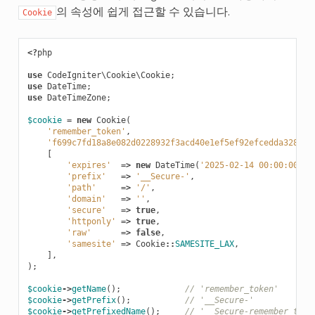
의 속성에 쉽게 접근할 수 있습니다.
Cookie
<?
php
use
CodeIgniter\Cookie\Cookie
;
use
DateTime
;
use
DateTimeZone
;
$cookie
=
new
Cookie
(
'remember_token'
,
'f699c7fd18a8e082d0228932f3acd40e1ef5ef92efcedda32842a
[
'expires'
=>
new
DateTime
(
'2025-02-14 00:00:00'
,
'prefix'
=>
'__Secure-'
,
'path'
=>
'/'
,
'domain'
=>
''
,
'secure'
=>
true
,
'httponly'
=>
true
,
'raw'
=>
false
,
'samesite'
=>
Cookie
::
SAMESITE_LAX
,
],
);
$cookie
->
getName
();
// 'remember_token'
$cookie
->
getPrefix
();
// '__Secure-'
$cookie
->
getPrefixedName
();
// '__Secure-remember_toke