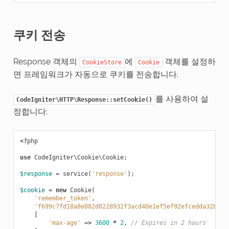
쿠키 전송
Response 객체의
에
객체를 설정하
CookieStore
Cookie
면 프레임워크가 자동으로 쿠키를 전송합니다.
를 사용하여 설
CodeIgniter\HTTP\Response::setCookie()
정합니다:
<?
php
use
CodeIgniter\Cookie\Cookie
;
$response
=
service
(
'response'
);
$cookie
=
new
Cookie
(
'remember_token'
,
'f699c7fd18a8e082d0228932f3acd40e1ef5ef92efcedda32842a
[
'max-age'
=>
3600
*
2
,
// Expires in 2 hours