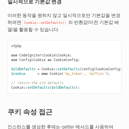
일시적으로 기본값 변경
이러한 동작을 원하지 않고 일시적으로만 기본값을 변경
하려면
의 반환값(이전 기본값 배
Cookie::setDefaults()
열)을 활용할 수 있습니다.
<?
php
use
CodeIgniter\Cookie\Cookie
;
use
Config\Cookie
as
CookieConfig
;
$oldDefaults
=
Cookie
::
setDefaults
(
config
(
CookieConfig
::
cl
$cookie
=
new
Cookie
(
'my_token'
,
'muffins'
);
// return the old defaults
Cookie
::
setDefaults
(
$oldDefaults
);
쿠키 속성 접근
인스턴스를 생성한 후에는 getter 메서드를 사용하여