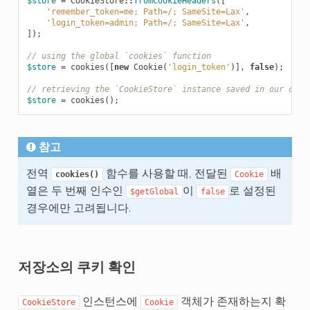
$store
=
CookieStore
::
fromCookieHeaders
([
'remember_token=me; Path=/; SameSite=Lax'
,
'login_token=admin; Path=/; SameSite=Lax'
,
]);
// using the global `cookies` function
$store
=
cookies
([
new
Cookie
(
'login_token'
)],
false
);
// retrieving the `CookieStore` instance saved in our curr
$store
=
cookies
();
참고
전역
함수를 사용할 때, 전달된
배
cookies()
Cookie
열은 두 번째 인수인
이
로 설정된
$getGlobal
false
경우에만 고려됩니다.
저장소의 쿠키 확인
인스턴스에
객체가 존재하는지 확
CookieStore
Cookie