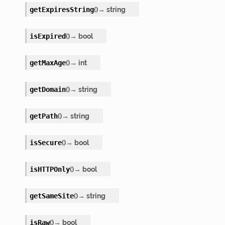
(
)
→
string
getExpiresString
(
)
→
bool
isExpired
(
)
→
int
getMaxAge
(
)
→
string
getDomain
(
)
→
string
getPath
(
)
→
bool
isSecure
(
)
→
bool
isHTTPOnly
(
)
→
string
getSameSite
(
)
→
bool
isRaw