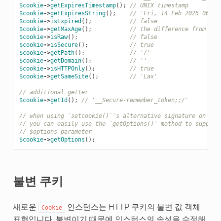
$cookie
->
getExpiresTimestamp
();
// UNIX timestamp
$cookie
->
getExpiresString
();
// 'Fri, 14 Feb 2025 00:00
$cookie
->
isExpired
();
// false
$cookie
->
getMaxAge
();
// the difference from tim
$cookie
->
isRaw
();
// false
$cookie
->
isSecure
();
// true
$cookie
->
getPath
();
// '/'
$cookie
->
getDomain
();
// ''
$cookie
->
isHTTPOnly
();
// true
$cookie
->
getSameSite
();
// 'Lax'
// additional getter
$cookie
->
getId
();
// '__Secure-remember_token;;/'
// when using `setcookie()`'s alternative signature on PHP
// you can easily use the `getOptions()` method to supply 
// $options parameter
$cookie
->
getOptions
();
불변 쿠키
새로운
인스턴스는 HTTP 쿠키의 불변 값 객체
Cookie
표현입니다. 불변이기 때문에 인스턴스의 속성을 수정해