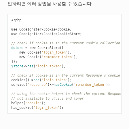
인하려면 여러 방법을 사용할 수 있습니다:
<?
php
use
CodeIgniter\Cookie\Cookie
;
use
CodeIgniter\Cookie\CookieStore
;
// check if cookie is in the current cookie collection
$store
=
new
CookieStore
([
new
Cookie
(
'login_token'
),
new
Cookie
(
'remember_token'
),
]);
$store
->
has
(
'login_token'
);
// check if cookie is in the current Response's cookie col
cookies
()
->
has
(
'login_token'
);
service
(
'response'
)
->
hasCookie
(
'remember_token'
);
// using the cookie helper to check the current Response
// not available to v4.1.1 and lower
helper
(
'cookie'
);
has_cookie
(
'login_token'
);