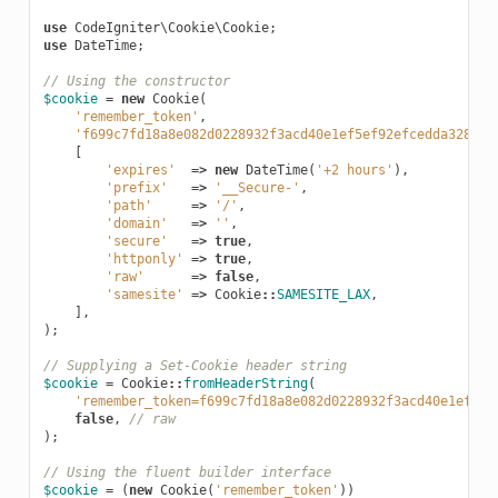
use
CodeIgniter\Cookie\Cookie
;
use
DateTime
;
// Using the constructor
$cookie
=
new
Cookie
(
'remember_token'
,
'f699c7fd18a8e082d0228932f3acd40e1ef5ef92efcedda32842a
[
'expires'
=>
new
DateTime
(
'+2 hours'
),
'prefix'
=>
'__Secure-'
,
'path'
=>
'/'
,
'domain'
=>
''
,
'secure'
=>
true
,
'httponly'
=>
true
,
'raw'
=>
false
,
'samesite'
=>
Cookie
::
SAMESITE_LAX
,
],
);
// Supplying a Set-Cookie header string
$cookie
=
Cookie
::
fromHeaderString
(
'remember_token=f699c7fd18a8e082d0228932f3acd40e1ef5ef
false
,
// raw
);
// Using the fluent builder interface
$cookie
=
(
new
Cookie
(
'remember_token'
))