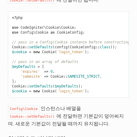
Cookie::setDefaults()
<?
php
use
CodeIgniter\Cookie\Cookie
;
use
Config\Cookie
as
CookieConfig
;
// pass in a Config\Cookie instance before constructing a 
Cookie
::
setDefaults
(
config
(
CookieConfig
::
class
));
$cookie
=
new
Cookie
(
'login_token'
);
// pass in an array of defaults
$myDefaults
=
[
'expires'
=>
0
,
'samesite'
=>
Cookie
::
SAMESITE_STRICT
,
];
Cookie
::
setDefaults
(
$myDefaults
);
$cookie
=
new
Cookie
(
'login_token'
);
인스턴스나 배열을
Config\Cookie
에 전달하면 기본값이 덮어써지
Cookie::setDefaults()
며, 새로운 기본값이 전달될 때까지 유지됩니다.