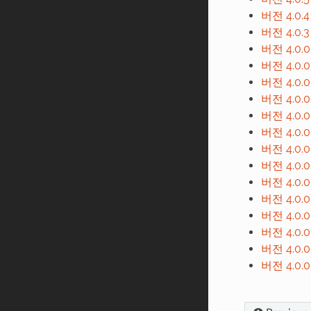
버전 4.0.4
버전 4.0.3
버전 4.0.0
버전 4.0.0
버전 4.0.0
버전 4.0.0-
버전 4.0.0-
버전 4.0.0
버전 4.0.0
버전 4.0.0
버전 4.0.0
버전 4.0.0
버전 4.0.0
버전 4.0.0
버전 4.0.
버전 4.0.