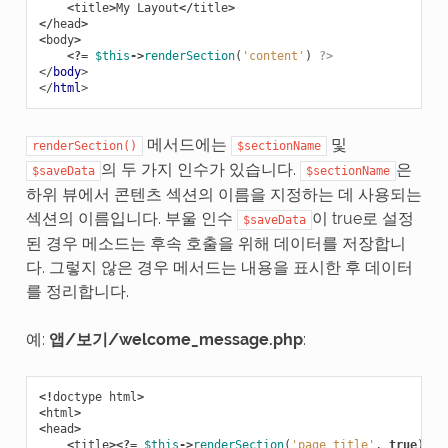
<
title
>
My
Layout
</
title
>
</
head
>
<
body
>
<?=
$this
->
renderSection
(
'content'
)
?>
</
body
>
</
html
>
메서드에는
및
renderSection()
$sectionName
의 두 가지 인수가 있습니다.
은
$saveData
$sectionName
하위 뷰에서 콘텐츠 섹션의 이름을 지정하는 데 사용되는
섹션의 이름입니다. 부울 인수
이 true로 설정
$saveData
된 경우 메소드는 후속 호출을 위해 데이터를 저장합니
다. 그렇지 않은 경우 메서드는 내용을 표시한 후 데이터
를 정리합니다.
예:
앱/보기/welcome_message.php
:
<!
doctype
html
>
<
html
>
<
head
>
<
title
><?=
$this
->
renderSection
(
'page_title'
,
true
)
?>