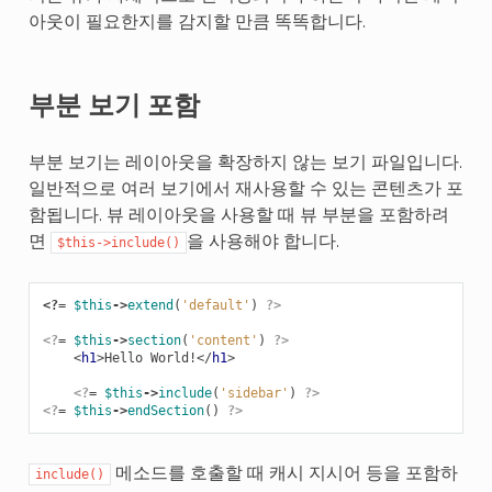
아웃이 필요한지를 감지할 만큼 똑똑합니다.
부분 보기 포함
부분 보기는 레이아웃을 확장하지 않는 보기 파일입니다.
일반적으로 여러 보기에서 재사용할 수 있는 콘텐츠가 포
함됩니다. 뷰 레이아웃을 사용할 때 뷰 부분을 포함하려
면
을 사용해야 합니다.
$this->include()
<?=
$this
->
extend
(
'default'
)
?>
<?
=
$this
->
section
(
'content'
)
?>
<
h1
>
Hello World!
</
h1
>
<?
=
$this
->
include
(
'sidebar'
)
?>
<?
=
$this
->
endSection
()
?>
메소드를 호출할 때 캐시 지시어 등을 포함하
include()