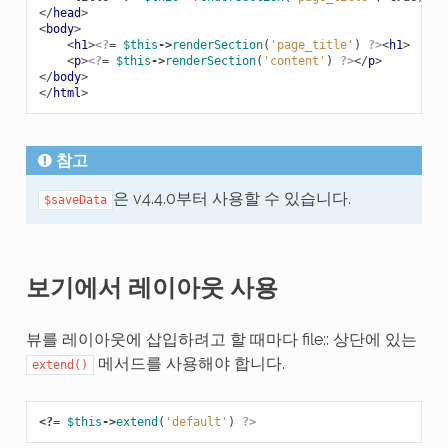
</
head
>
<
body
>
<
h1
>
<?
=
$this
->
renderSection
(
'page_title'
)
?>
<
h1
>
<
p
>
<?
=
$this
->
renderSection
(
'content'
)
?>
</
p
>
</
body
>
</
html
>
참고
은 v4.4.0부터 사용할 수 있습니다.
$saveData
보기에서 레이아웃 사용
뷰를 레이아웃에 삽입하려고 할 때마다 file:: 상단에 있는
메서드를 사용해야 합니다.
extend()
<?=
$this
->
extend
(
'default'
)
?>