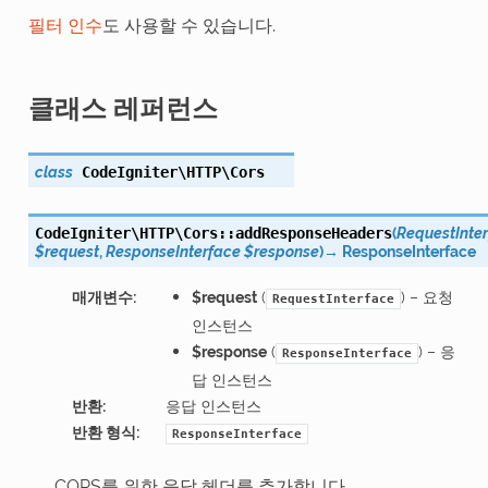
필터 인수
도 사용할 수 있습니다.
클래스 레퍼런스
class
CodeIgniter\HTTP\
Cors
(
RequestInte
CodeIgniter\HTTP\Cors::
addResponseHeaders
$request
,
ResponseInterface
$response
)
→
ResponseInterface
매개변수
:
$request
(
) – 요청
RequestInterface
인스턴스
$response
(
) – 응
ResponseInterface
답 인스턴스
반환
:
응답 인스턴스
반환 형식
:
ResponseInterface
CORS를 위한 응답 헤더를 추가합니다.