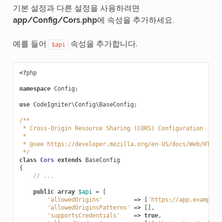
기본 설정과 다른 설정을 사용하려면
app/Config/Cors.php
에 속성을 추가하세요.
예를 들어
속성을 추가합니다.
$api
<?
php
namespace
Config
;
use
CodeIgniter\Config\BaseConfig
;
/**
 * Cross-Origin Resource Sharing (CORS) Configuration
 *
 * @see https://developer.mozilla.org/en-US/docs/Web/HTTP/
 */
class
Cors
extends
BaseConfig
{
// ...
public
array
$api
=
[
'allowedOrigins'
=>
[
'https://app.example.
'allowedOriginsPatterns'
=>
[],
'supportsCredentials'
=>
true
,