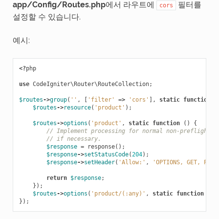
app/Config/Routes.php
에서 라우트에
필터를
cors
설정할 수 있습니다.
예시:
<?
php
use
CodeIgniter\Router\RouteCollection
;
$routes
->
group
(
''
,
[
'filter'
=>
'cors'
],
static
function
(
$routes
->
resource
(
'product'
);
$routes
->
options
(
'product'
,
static
function
()
{
// Implement processing for normal non-preflight O
// if necessary.
$response
=
response
();
$response
->
setStatusCode
(
204
);
$response
->
setHeader
(
'Allow:'
,
'OPTIONS, GET, POST
return
$response
;
});
$routes
->
options
(
'product/(:any)'
,
static
function
()
});