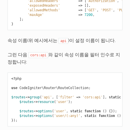
'allowedHeaders'
=>
[
'Authorization'
,
'Con
'exposedHeaders'
=>
[],
'allowedMethods'
=>
[
'GET'
,
'POST'
,
'PUT'
,
'maxAge'
=>
7200
,
];
}
속성 이름(위 예시에서는
)이 설정 이름이 됩니다.
api
그런 다음
와 같이 속성 이름을 필터 인수로 지
cors:api
정합니다:
<?
php
use
CodeIgniter\Router\RouteCollection
;
$routes
->
group
(
'api'
,
[
'filter'
=>
'cors:api'
],
static
fun
$routes
->
resource
(
'user'
);
$routes
->
options
(
'user'
,
static
function
()
{});
$routes
->
options
(
'user/(:any)'
,
static
function
()
{})
});