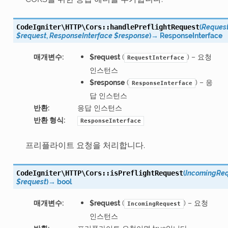
(
Request
CodeIgniter\HTTP\Cors::
handlePreflightRequest
$request
,
ResponseInterface
$response
)
→
ResponseInterface
매개변수
:
$request
(
) – 요청
RequestInterface
인스턴스
$response
(
) – 응
ResponseInterface
답 인스턴스
반환
:
응답 인스턴스
반환 형식
:
ResponseInterface
프리플라이트 요청을 처리합니다.
(
IncomingRe
CodeIgniter\HTTP\Cors::
isPreflightRequest
$request
)
→
bool
매개변수
:
$request
(
) – 요청
IncomingRequest
인스턴스