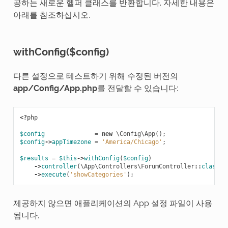
공하는 새로운 헬퍼 클래스를 반환합니다. 자세한 내용은
아래를 참조하십시오.
withConfig($config)
다른 설정으로 테스트하기 위해 수정된 버전의
app/Config/App.php
를 전달할 수 있습니다:
<?
php
$config
=
new
\Config\App
();
$config
->
appTimezone
=
'America/Chicago'
;
$results
=
$this
->
withConfig
(
$config
)
->
controller
(
\App\Controllers\ForumController
::
class
)
->
execute
(
'showCategories'
);
제공하지 않으면 애플리케이션의 App 설정 파일이 사용
됩니다.