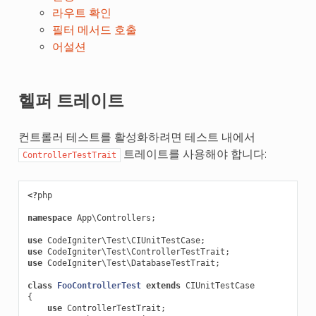
라우트 확인
필터 메서드 호출
어설션
헬퍼 트레이트
컨트롤러 테스트를 활성화하려면 테스트 내에서
트레이트를 사용해야 합니다:
ControllerTestTrait
<?
php
namespace
App\Controllers
;
use
CodeIgniter\Test\CIUnitTestCase
;
use
CodeIgniter\Test\ControllerTestTrait
;
use
CodeIgniter\Test\DatabaseTestTrait
;
class
FooControllerTest
extends
CIUnitTestCase
{
use
ControllerTestTrait
;