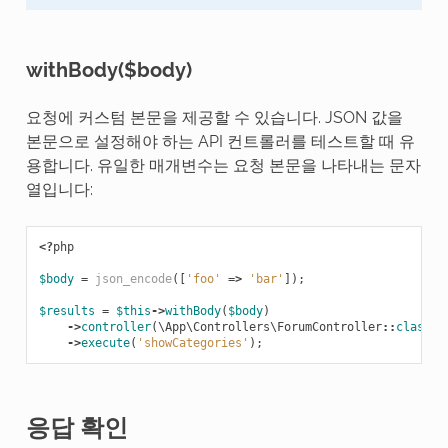
withBody($body)
요청에 커스텀 본문을 제공할 수 있습니다. JSON 값을
본문으로 설정해야 하는 API 컨트롤러를 테스트할 때 유
용합니다. 유일한 매개변수는 요청 본문을 나타내는 문자
열입니다:
<?
php
$body
=
json_encode
([
'foo'
=>
'bar'
]);
$results
=
$this
->
withBody
(
$body
)
->
controller
(
\App\Controllers\ForumController
::
class
)
->
execute
(
'showCategories'
);
응답 확인