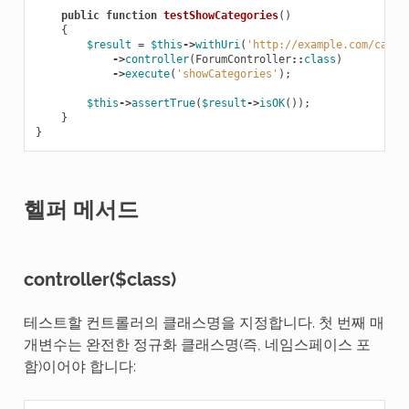
public
function
testShowCategories
()
{
$result
=
$this
->
withUri
(
'http://example.com/categ
->
controller
(
ForumController
::
class
)
->
execute
(
'showCategories'
);
$this
->
assertTrue
(
$result
->
isOK
());
}
}
헬퍼 메서드
controller($class)
테스트할 컨트롤러의 클래스명을 지정합니다. 첫 번째 매
개변수는 완전한 정규화 클래스명(즉, 네임스페이스 포
함)이어야 합니다: