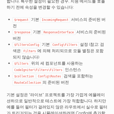
합니다. 특수한 설정이 필요한 경우, 지원 메서드를 호출
하기 전에 속성을 변경할 수 있습니다:
기본
서비스의 준비된 버
$request
IncomingRequest
전
기본
서비스의 준비된
$response
ResponseInterface
버전
기본
설정 (참고: 검
$filtersConfig
Config\Filters
색은
에 의해 처리되므로 모듈 별칭은 포함
Filters
되지 않습니다)
위의 세 컴포넌트를 사용하는
$filters
인스턴스
CodeIgniter\Filters\Filters
검색을 포함하는
$collection
Config\Routes
의 준비된 버전
RouteCollection
기본 설정은 “라이브” 프로젝트를 가장 가깝게 에뮬레이
션하므로 일반적으로 테스트에 가장 적합합니다. 하지만
예를 들어 필터가 걸려있지 않은 라우트에서 실수로 필터
가 트리거되는 것을 시뮬레이션하려면 Config에 추가할