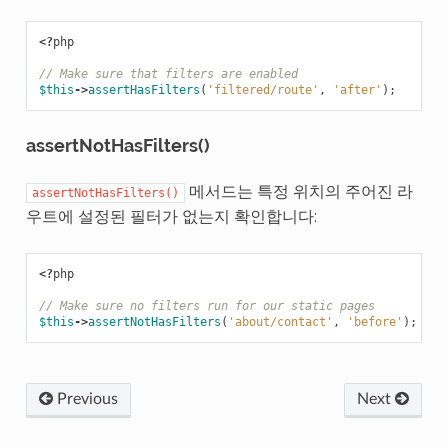
<?
php
// Make sure that filters are enabled
$this
->
assertHasFilters
(
'filtered/route'
,
'after'
);
assertNotHasFilters()
메서드는 특정 위치의 주어진 라
assertNotHasFilters()
우트에 설정된 필터가 없는지 확인합니다:
<?
php
// Make sure no filters run for our static pages
$this
->
assertNotHasFilters
(
'about/contact'
,
'before'
);
Previous
Next