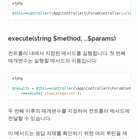
<?
php
$this
->
controller
(
\App\Controllers\ForumController
::
class
)
execute(string $method, …$params)
컨트롤러 내에서 지정된 메서드를 실행합니다. 첫 번째
매개변수는 실행할 메서드의 이름입니다:
<?
php
$results
=
$this
->
controller
(
\App\Controllers\ForumControl
->
execute
(
'showCategories'
);
두 번째 이후의 매개변수를 지정하여 컨트롤러 메서드에
전달할 수 있습니다.
이 메서드는 응답 자체를 확인하기 위한 여러 루틴을 제