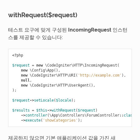
withRequest($request)
테스트 요구에 맞게 구성된
IncomingRequest
인스턴
스를 제공할 수 있습니다:
<?
php
$request
=
new
\CodeIgniter\HTTP\IncomingRequest
(
new
\Config\App
(),
new
\CodeIgniter\HTTP\URI
(
'http://example.com'
),
null
,
new
\CodeIgniter\HTTP\UserAgent
(),
);
$request
->
setLocale
(
$locale
);
$results
=
$this
->
withRequest
(
$request
)
->
controller
(
\App\Controllers\ForumController
::
class
)
->
execute
(
'showCategories'
);
제공하지 않으면 기본 애플리케이션 값을 가진 새