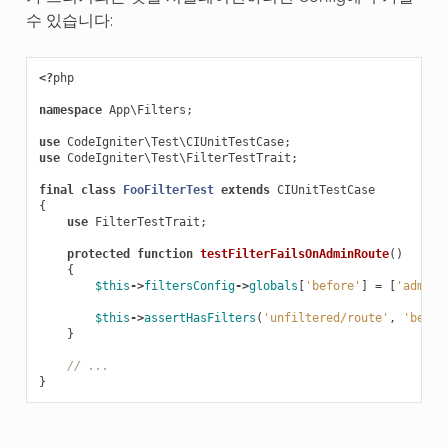
수 있습니다:
<?
php
namespace
App\Filters
;
use
CodeIgniter\Test\CIUnitTestCase
;
use
CodeIgniter\Test\FilterTestTrait
;
final
class
FooFilterTest
extends
CIUnitTestCase
{
use
FilterTestTrait
;
protected
function
testFilterFailsOnAdminRoute
()
{
$this
->
filtersConfig
->
globals
[
'before'
]
=
[
'admin-
$this
->
assertHasFilters
(
'unfiltered/route'
,
'befor
}
// ...
}