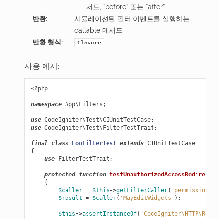
서드, “before” 또는 “after”
반환
:
시뮬레이션된 필터 이벤트를 실행하는
callable 메서드
반환 형식
:
Closure
사용 예시:
<?
php
namespace
App\Filters
;
use
CodeIgniter\Test\CIUnitTestCase
;
use
CodeIgniter\Test\FilterTestTrait
;
final
class
FooFilterTest
extends
CIUnitTestCase
{
use
FilterTestTrait
;
protected
function
testUnauthorizedAccessRedirects
(
{
$caller
=
$this
->
getFilterCaller
(
'permission'
,
$result
=
$caller
(
'MayEditWidgets'
);
$this
->
assertInstanceOf
(
'CodeIgniter\HTTP\Redir