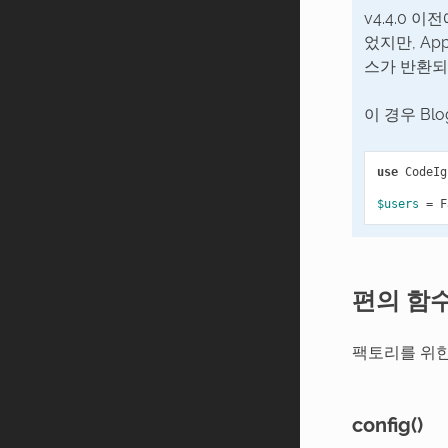
v4.4.0 
었지만, App
스가 반환되
이 경우 Bl
use
CodeIg
$users
=
F
편의 함
팩토리를 위한
config()