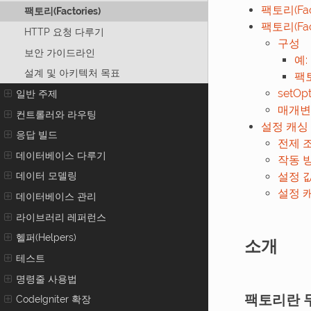
팩토리(Fact
팩토리(Factories)
팩토리(Fact
HTTP 요청 다루기
구성
보안 가이드라인
예:
설계 및 아키텍처 목표
팩
setOp
일반 주제
매개변
컨트롤러와 라우팅
설정 캐싱
응답 빌드
전제 
데이터베이스 다루기
작동 
데이터 모델링
설정 
설정 
데이터베이스 관리
라이브러리 레퍼런스
헬퍼(Helpers)
소개
테스트
명령줄 사용법
팩토리란 
CodeIgniter 확장