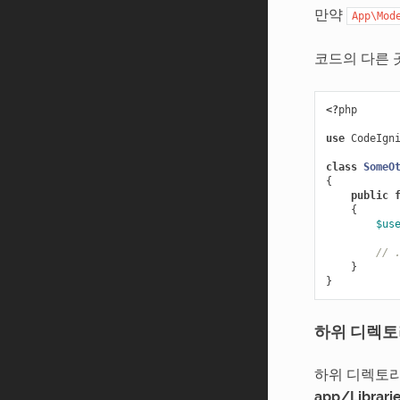
만약
App\Mod
코드의 다른 
<?
php
use
CodeIgn
class
SomeO
{
public
{
$us
// 
}
}
하위 디렉토
하위 디렉토
app/Librar