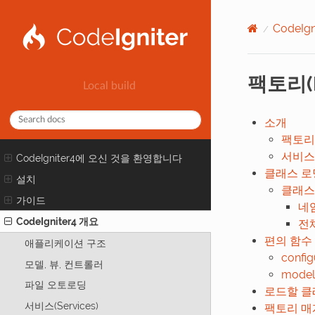
CodeIg
팩토리(F
소개
팩토리
서비스(
CodeIgniter4에 오신 것을 환영합니다
클래스 로
설치
클래스
가이드
네
CodeIgniter4 개요
전체
편의 함수
애플리케이션 구조
config(
모델, 뷰, 컨트롤러
model(
파일 오토로딩
로드할 클
서비스(Services)
팩토리 