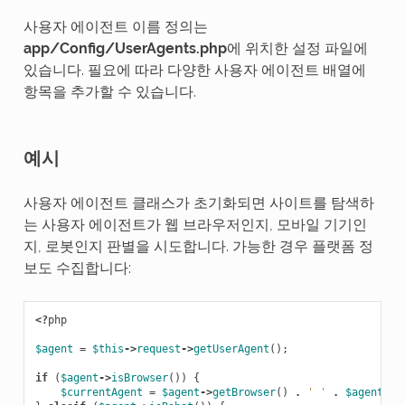
사용자 에이전트 이름 정의는
app/Config/UserAgents.php
에 위치한 설정 파일에
있습니다. 필요에 따라 다양한 사용자 에이전트 배열에
항목을 추가할 수 있습니다.
예시
사용자 에이전트 클래스가 초기화되면 사이트를 탐색하
는 사용자 에이전트가 웹 브라우저인지, 모바일 기기인
지, 로봇인지 판별을 시도합니다. 가능한 경우 플랫폼 정
보도 수집합니다:
<?
php
$agent
=
$this
->
request
->
getUserAgent
();
if
(
$agent
->
isBrowser
())
{
$currentAgent
=
$agent
->
getBrowser
()
.
' '
.
$agent
->
g