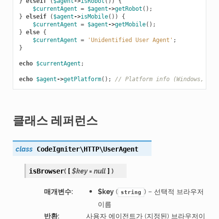
}
elseif
(
$agent
->
isRobot
())
{
$currentAgent
=
$agent
->
getRobot
();
}
elseif
(
$agent
->
isMobile
())
{
$currentAgent
=
$agent
->
getMobile
();
}
else
{
$currentAgent
=
'Unidentified User Agent'
;
}
echo
$currentAgent
;
echo
$agent
->
getPlatform
();
// Platform info (Windows, Lin
클래스 레퍼런스
class
CodeIgniter\HTTP\
UserAgent
(
[
$key
=
null
]
)
isBrowser
매개변수
:
$key
(
) – 선택적 브라우저
string
이름
반환
:
사용자 에이전트가 (지정된) 브라우저이