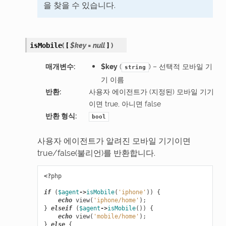
을 찾을 수 있습니다.
(
[
$key
=
null
]
)
isMobile
매개변수
:
$key
(
) – 선택적 모바일 기
string
기 이름
반환
:
사용자 에이전트가 (지정된) 모바일 기기
이면 true, 아니면 false
반환 형식
:
bool
사용자 에이전트가 알려진 모바일 기기이면
true/false(불리언)를 반환합니다.
<?
php
if
(
$agent
->
isMobile
(
'iphone'
))
{
echo
view
(
'iphone/home'
);
}
elseif
(
$agent
->
isMobile
())
{
echo
view
(
'mobile/home'
);
}
else
{