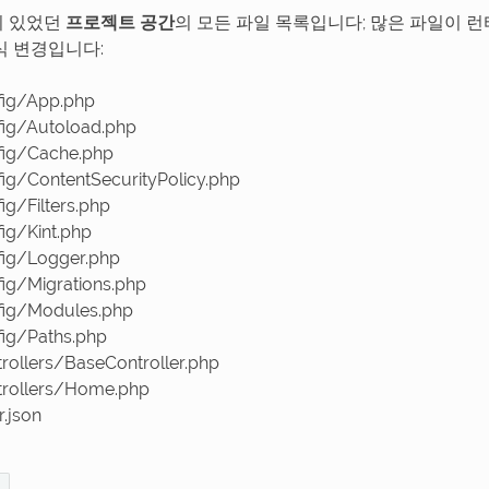
이 있었던
프로젝트 공간
의 모든 파일 목록입니다; 많은 파일이 
식 변경입니다:
ig/App.php
ig/Autoload.php
ig/Cache.php
ig/ContentSecurityPolicy.php
g/Filters.php
ig/Kint.php
ig/Logger.php
ig/Migrations.php
ig/Modules.php
ig/Paths.php
rollers/BaseController.php
rollers/Home.php
.json