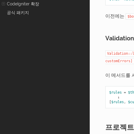
CodeIgniter 확장
공식 패키지
이전에는
$bo
Validati
Validation::
customErrors]
이 메서드를 
$rules
=
$t
↓
[
$rules
,
$c
프로젝트