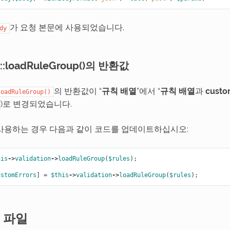
가 요청 본문에 사용되었습니다.
dy
on::loadRuleGroup()의 반환값
의 반환값이 “
규칙 배열
”에서 “
규칙 배열
과
custo
loadRuleGroup()
)로 변경되었습니다.
사용하는 경우 다음과 같이 코드를 업데이트하십시오:
his
->
validation
->
loadRuleGroup
(
$rules
);
ustomErrors
]
=
$this
->
validation
->
loadRuleGroup
(
$rules
);
 파일