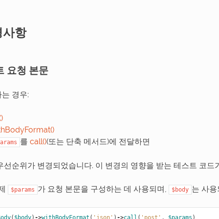
경사항
트 요청 본문
는 경우:
)
thBodyFormat()
를
call()
(또는 단축 메서드)에 전달하면
arams
우선순위가 변경되었습니다. 이 변경의 영향을 받는 테스트 코드
이제
가 요청 본문을 구성하는 데 사용되며,
는 사용
$params
$body
Body
(
$body
)
->
withBodyFormat
(
'json'
)
->
call
(
'post'
,
$params
)