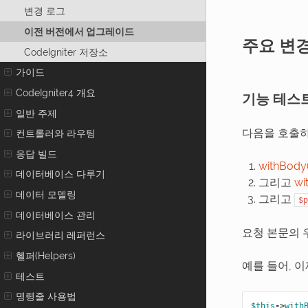
변경 로그
이전 버전에서 업그레이드
주요 변
CodeIgniter 저장소
가이드
CodeIgniter4 개요
기능 테스
일반 주제
다음을 호출하
컨트롤러와 라우팅
응답 빌드
withBody(
데이터베이스 다루기
그리고
wi
데이터 모델링
그리고
$p
데이터베이스 관리
요청 본문의 
라이브러리 레퍼런스
헬퍼(Helpers)
예를 들어, 
테스트
명령줄 사용법
$this
->
with