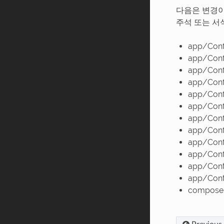
다음은 변경
주석 또는 서
app/Conf
app/Conf
app/Conf
app/Conf
app/Confi
app/Conf
app/Conf
app/Conf
app/Conf
app/Conf
app/Cont
app/Cont
composer