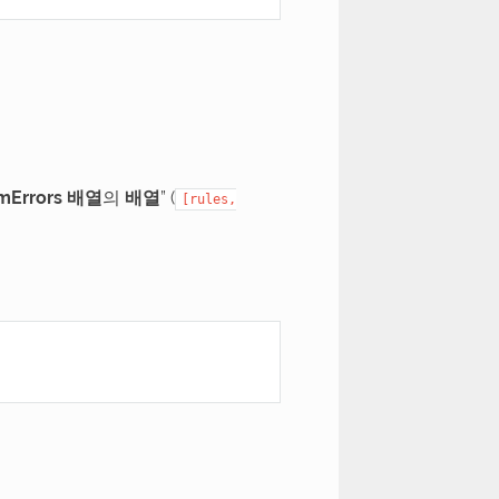
mErrors 배열
의
배열
” (
[rules,