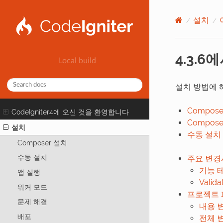
설치
4.3.6
설치 방법에 
Compos
CodeIgniter4에 오신 것을 환영합니다
Compos
설치
수동 설치
Composer 설치
수동 설치
주요 변경
기능 
앱 실행
Valid
워커 모드
프로젝트 
문제 해결
내용 
배포
전체 