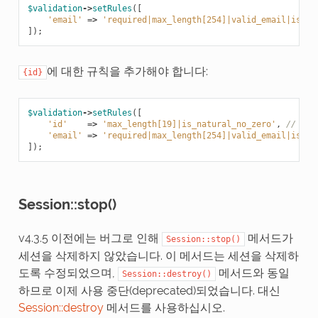
$validation
->
setRules
([
'email'
=>
'required|max_length[254]|valid_email|is_un
]);
에 대한 규칙을 추가해야 합니다:
{id}
$validation
->
setRules
([
'id'
=>
'max_length[19]|is_natural_no_zero'
,
// Add
'email'
=>
'required|max_length[254]|valid_email|is_un
]);
Session::stop()
v4.3.5 이전에는 버그로 인해
메서드가
Session::stop()
세션을 삭제하지 않았습니다. 이 메서드는 세션을 삭제하
도록 수정되었으며,
메서드와 동일
Session::destroy()
하므로 이제 사용 중단(deprecated)되었습니다. 대신
Session::destroy
메서드를 사용하십시오.