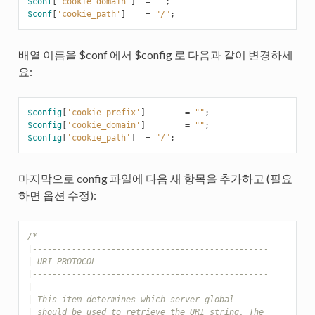
$conf
[
'cookie_domain'
]
=
""
;
$conf
[
'cookie_path'
]
=
"/"
;
배열 이름을 $conf 에서 $config 로 다음과 같이 변경하세
요:
$config
[
'cookie_prefix'
]
=
""
;
$config
[
'cookie_domain'
]
=
""
;
$config
[
'cookie_path'
]
=
"/"
;
마지막으로 config 파일에 다음 새 항목을 추가하고 (필요
하면 옵션 수정):
/*
|------------------------------------------------
| URI PROTOCOL
|------------------------------------------------
|
| This item determines which server global
| should be used to retrieve the URI string. The