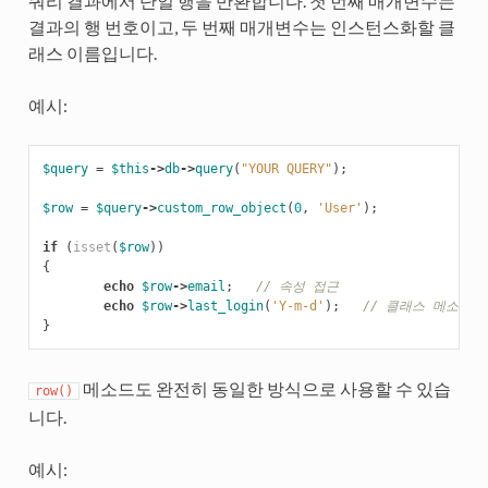
쿼리 결과에서 단일 행을 반환합니다. 첫 번째 매개변수는
결과의 행 번호이고, 두 번째 매개변수는 인스턴스화할 클
래스 이름입니다.
예시:
$query
=
$this
->
db
->
query
(
"YOUR QUERY"
);
$row
=
$query
->
custom_row_object
(
0
,
'User'
);
if
(
isset
(
$row
))
{
echo
$row
->
email
;
// 속성 접근
echo
$row
->
last_login
(
'Y-m-d'
);
// 클래스 메소드 
}
메소드도 완전히 동일한 방식으로 사용할 수 있습
row()
니다.
예시: