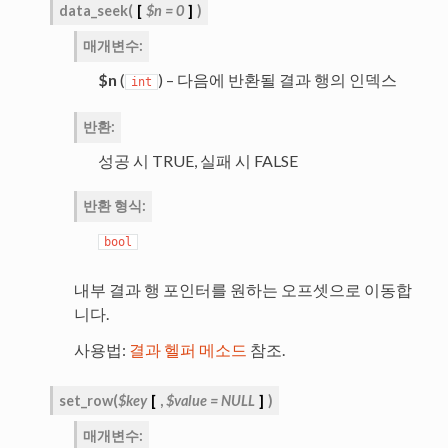
data_seek
(
[
$n
=
0
]
)
매개변수
:
$n
(
) – 다음에 반환될 결과 행의 인덱스
int
반환
:
성공 시 TRUE, 실패 시 FALSE
반환 형식
:
bool
내부 결과 행 포인터를 원하는 오프셋으로 이동합
니다.
사용법:
결과 헬퍼 메소드
참조.
set_row
(
$key
[
,
$value
=
NULL
]
)
매개변수
: