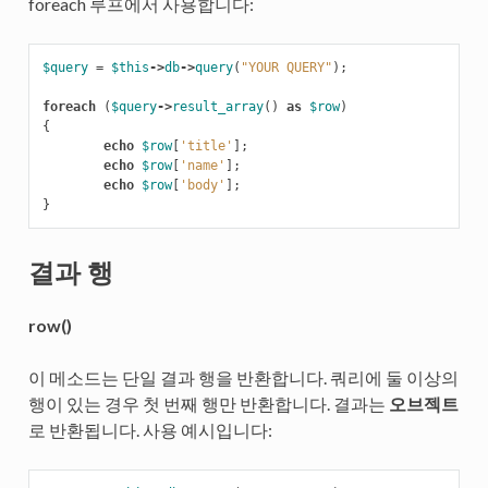
foreach 루프에서 사용합니다:
$query
=
$this
->
db
->
query
(
"YOUR QUERY"
);
foreach
(
$query
->
result_array
()
as
$row
)
{
echo
$row
[
'title'
];
echo
$row
[
'name'
];
echo
$row
[
'body'
];
}
결과 행
row()
이 메소드는 단일 결과 행을 반환합니다. 쿼리에 둘 이상의
행이 있는 경우 첫 번째 행만 반환합니다. 결과는
오브젝트
로 반환됩니다. 사용 예시입니다: