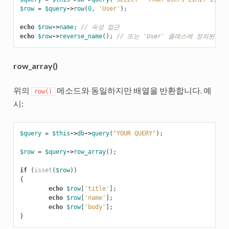
$row
=
$query
->
row
(
0
,
'User'
);
echo
$row
->
name
;
// 속성 접근
echo
$row
->
reverse_name
();
// 또는 'User' 클래스에 정의된 메
row_array()
위의
메소드와 동일하지만 배열을 반환합니다. 예
row()
시:
$query
=
$this
->
db
->
query
(
"YOUR QUERY"
);
$row
=
$query
->
row_array
();
if
(
isset
(
$row
))
{
echo
$row
[
'title'
];
echo
$row
[
'name'
];
echo
$row
[
'body'
];
}