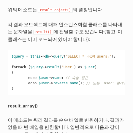
위의 메소드는
의 별칭입니다.
result_object()
각 결과 오브젝트에 대해 인스턴스화할 클래스를 나타내
는 문자열을
에 전달할 수도 있습니다 (참고: 이
result()
클래스는 이미 로드되어 있어야 합니다):
$query
=
$this
->
db
->
query
(
"SELECT * FROM users;"
);
foreach
(
$query
->
result
(
'User'
)
as
$user
)
{
echo
$user
->
name
;
// 속성 접근
echo
$user
->
reverse_name
();
// 또는 'User' 클래스
}
result_array()
이 메소드는 쿼리 결과를 순수 배열로 반환하거나, 결과가
없을 때 빈 배열을 반환합니다. 일반적으로 다음과 같이