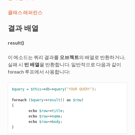
클래스 레퍼런스
결과 배열
result()
이 메소드는 쿼리 결과를
오브젝트
의 배열로 반환하거나,
실패 시
빈 배열
을 반환합니다. 일반적으로 다음과 같이
foreach 루프에서 사용합니다:
$query
=
$this
->
db
->
query
(
"YOUR QUERY"
);
foreach
(
$query
->
result
()
as
$row
)
{
echo
$row
->
title
;
echo
$row
->
name
;
echo
$row
->
body
;
}