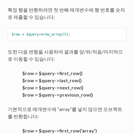
특정 행을 반환하려면 첫 번째 매개변수에 행 번호를 숫자
로 제출할 수 있습니다:
$row
=
$query
->
row_array
(
5
);
또한 다음 변형을 사용하여 결과를 앞/뒤/처음/마지막으
로 이동할 수 있습니다:
$row = $query->first_row()
$row = $query->last_row()
$row = $query->next_row()
$row = $query->previous_row()
기본적으로 매개변수에 “array”를 넣지 않으면 오브젝트
를 반환합니다:
$row = $query->first_row(‘array’)