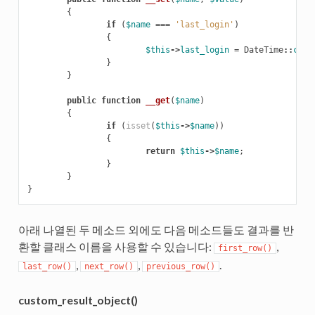
{
if
(
$name
===
'last_login'
)
{
$this
->
last_login
=
DateTime
::
crea
}
}
public
function
__get
(
$name
)
{
if
(
isset
(
$this
->
$name
))
{
return
$this
->
$name
;
}
}
}
아래 나열된 두 메소드 외에도 다음 메소드들도 결과를 반
환할 클래스 이름을 사용할 수 있습니다:
,
first_row()
,
,
.
last_row()
next_row()
previous_row()
custom_result_object()