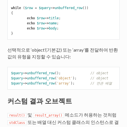
while
(
$row
=
$query
->
unbuffered_row
())
{
echo
$row
->
title
;
echo
$row
->
name
;
echo
$row
->
body
;
}
선택적으로 ‘object’(기본값) 또는 ‘array’를 전달하여 반환
값의 유형을 지정할 수 있습니다:
$query
->
unbuffered_row
();
// object
$query
->
unbuffered_row
(
'object'
);
// object
$query
->
unbuffered_row
(
'array'
);
// 연관 배열
커스텀 결과 오브젝트
및
메소드가 허용하는 것처럼
result()
result_array()
또는 배열 대신 커스텀 클래스의 인스턴스로 결
stdClass