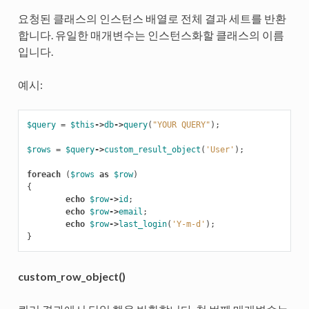
요청된 클래스의 인스턴스 배열로 전체 결과 세트를 반환
합니다. 유일한 매개변수는 인스턴스화할 클래스의 이름
입니다.
예시:
$query
=
$this
->
db
->
query
(
"YOUR QUERY"
);
$rows
=
$query
->
custom_result_object
(
'User'
);
foreach
(
$rows
as
$row
)
{
echo
$row
->
id
;
echo
$row
->
email
;
echo
$row
->
last_login
(
'Y-m-d'
);
}
custom_row_object()