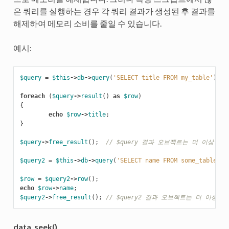
은 쿼리를 실행하는 경우 각 쿼리 결과가 생성된 후 결과를
해제하여 메모리 소비를 줄일 수 있습니다.
예시:
$query
=
$this
->
db
->
query
(
'SELECT title FROM my_table'
);
foreach
(
$query
->
result
()
as
$row
)
{
echo
$row
->
title
;
}
$query
->
free_result
();
// $query 결과 오브젝트는 더 이상 
$query2
=
$this
->
db
->
query
(
'SELECT name FROM some_table'
);
$row
=
$query2
->
row
();
echo
$row
->
name
;
$query2
->
free_result
();
// $query2 결과 오브젝트는 더 이상 
data_seek()