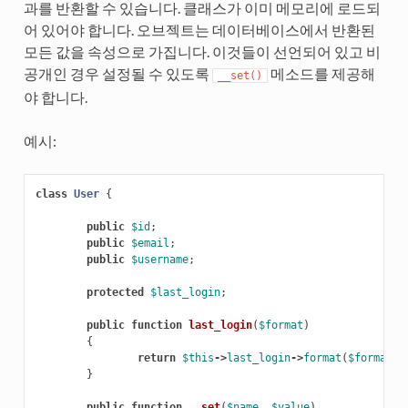
과를 반환할 수 있습니다. 클래스가 이미 메모리에 로드되
어 있어야 합니다. 오브젝트는 데이터베이스에서 반환된
모든 값을 속성으로 가집니다. 이것들이 선언되어 있고 비
공개인 경우 설정될 수 있도록
메소드를 제공해
__set()
야 합니다.
예시:
class
User
{
public
$id
;
public
$email
;
public
$username
;
protected
$last_login
;
public
function
last_login
(
$format
)
{
return
$this
->
last_login
->
format
(
$format
);
}
public
function
__set
(
$name
,
$value
)