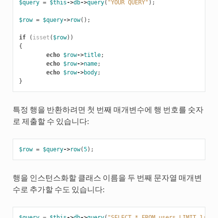
$query
=
$this
->
db
->
query
(
"YOUR QUERY"
);
$row
=
$query
->
row
();
if
(
isset
(
$row
))
{
echo
$row
->
title
;
echo
$row
->
name
;
echo
$row
->
body
;
}
특정 행을 반환하려면 첫 번째 매개변수에 행 번호를 숫자
로 제출할 수 있습니다:
$row
=
$query
->
row
(
5
);
행을 인스턴스화할 클래스 이름을 두 번째 문자열 매개변
수로 추가할 수도 있습니다:
$query
=
$this
->
db
->
query
(
"SELECT * FROM users LIMIT 1;"
);