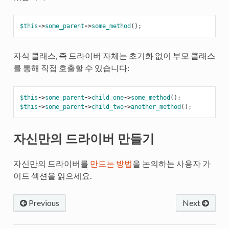
$this
->
some_parent
->
some_method
();
자식 클래스, 즉 드라이버 자체는 초기화 없이 부모 클래스
를 통해 직접 호출할 수 있습니다:
$this
->
some_parent
->
child_one
->
some_method
();
$this
->
some_parent
->
child_two
->
another_method
();
자신만의 드라이버 만들기
자신만의 드라이버를
만드는 방법
을 논의하는 사용자 가
이드 섹션을 읽으세요.
Previous
Next