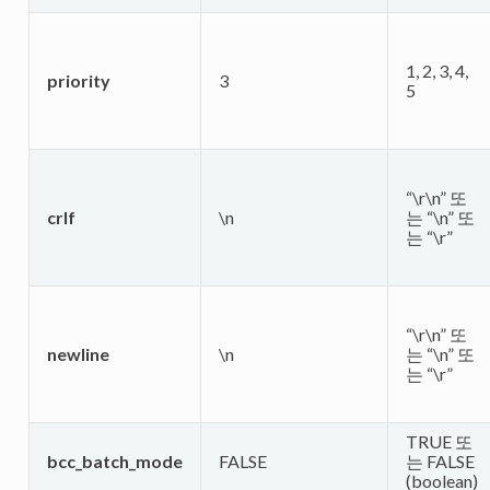
1, 2, 3, 4,
priority
3
5
“\r\n” 또
crlf
\n
는 “\n” 또
는 “\r”
“\r\n” 또
newline
\n
는 “\n” 또
는 “\r”
TRUE 또
bcc_batch_mode
FALSE
는 FALSE
(boolean)