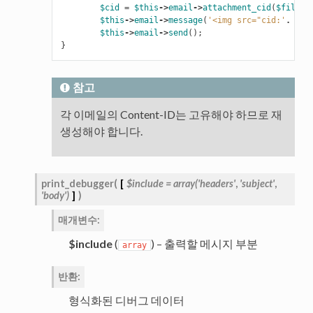
$cid
=
$this
->
email
->
attachment_cid
(
$filena
$this
->
email
->
message
(
'<img src="cid:'
.
$ci
$this
->
email
->
send
();
}
참고
각 이메일의 Content-ID는 고유해야 하므로 재
생성해야 합니다.
print_debugger
(
[
$include
=
array('headers'
,
'subject'
,
'body')
]
)
매개변수
:
$include
(
) – 출력할 메시지 부분
array
반환
:
형식화된 디버그 데이터