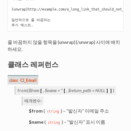
{
unwrap
}
http
://
example
.
com
/
a_long_link_that_should_not_be_
일반적으로
줄
바꿈되는
추가
텍스트
.
줄 바꿈하지 않을 항목을 {unwrap} {/unwrap} 사이에 배치
하세요.
클래스 레퍼런스
class
CI_Email
from
(
$from
[
,
$name
=
''
[
,
$return_path
=
NULL
]
]
)
매개변수
:
$from
(
) – “발신자” 이메일 주소
string
$name
(
) – “발신자” 표시 이름
string