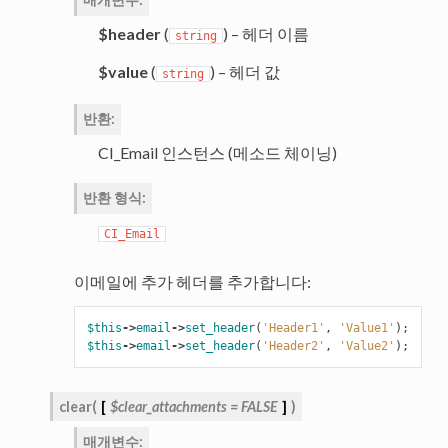
$header
(
) – 헤더 이름
string
$value
(
) – 헤더 값
string
반환
:
CI_Email 인스턴스 (메소드 체이닝)
반환 형식
:
CI_Email
이메일에 추가 헤더를 추가합니다:
$this
->
email
->
set_header
(
'Header1'
,
'Value1'
);
$this
->
email
->
set_header
(
'Header2'
,
'Value2'
);
clear
(
[
$clear_attachments
=
FALSE
]
)
매개변수
: