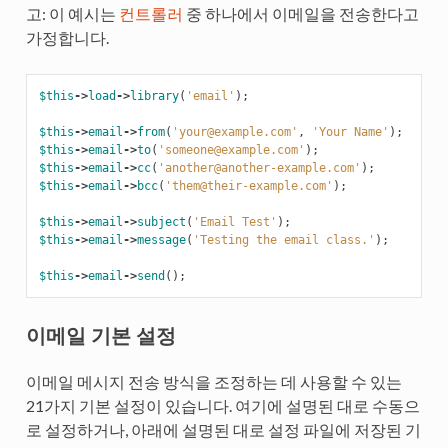
고: 이 예시는
컨트롤러
중 하나에서 이메일을 전송한다고
가정합니다.
$this
->
load
->
library
(
'email'
);
$this
->
email
->
from
(
'your@example.com'
,
'Your Name'
);
$this
->
email
->
to
(
'someone@example.com'
);
$this
->
email
->
cc
(
'another@another-example.com'
);
$this
->
email
->
bcc
(
'them@their-example.com'
);
$this
->
email
->
subject
(
'Email Test'
);
$this
->
email
->
message
(
'Testing the email class.'
);
$this
->
email
->
send
();
이메일 기본 설정
이메일 메시지 전송 방식을 조정하는 데 사용할 수 있는
21가지 기본 설정이 있습니다. 여기에 설명된 대로 수동으
로 설정하거나, 아래에 설명된 대로 설정 파일에 저장된 기