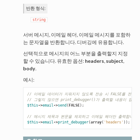
반환 형식
:
string
서버 메시지, 이메일 헤더, 이메일 메시지를 포함하
는 문자열을 반환합니다. 디버깅에 유용합니다.
선택적으로 메시지의 어느 부분을 출력할지 지정
할 수 있습니다. 유효한 옵션:
headers
,
subject
,
body
.
예시:
// 이메일 데이터가 지워지지 않도록 전송 시 FALSE를 전달해
// 그렇지 않으면 print_debugger()가 출력할 내용이 없게
$this
->
email
->
send
(
FALSE
);
// 메시지 제목과 본문을 제외하고 이메일 헤더만 출력합니다
$this
->
email
->
print_debugger
(
array
(
'headers'
));