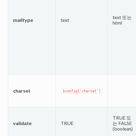
text 또는
mailtype
text
html
charset
$config['charset']
TRUE 또
validate
TRUE
는 FALSE
(boolean)