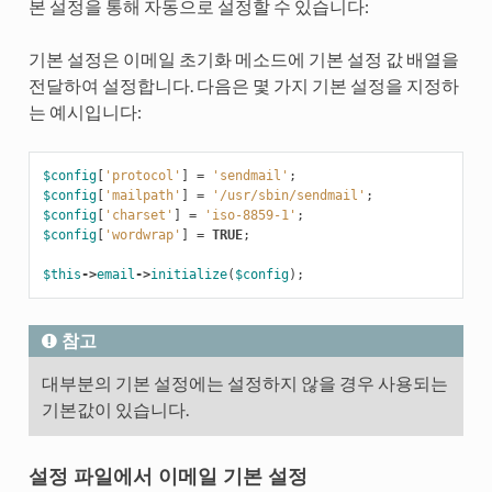
본 설정을 통해 자동으로 설정할 수 있습니다:
기본 설정은 이메일 초기화 메소드에 기본 설정 값 배열을
전달하여 설정합니다. 다음은 몇 가지 기본 설정을 지정하
는 예시입니다:
$config
[
'protocol'
]
=
'sendmail'
;
$config
[
'mailpath'
]
=
'/usr/sbin/sendmail'
;
$config
[
'charset'
]
=
'iso-8859-1'
;
$config
[
'wordwrap'
]
=
TRUE
;
$this
->
email
->
initialize
(
$config
);
참고
대부분의 기본 설정에는 설정하지 않을 경우 사용되는
기본값이 있습니다.
설정 파일에서 이메일 기본 설정