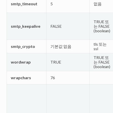
smtp_timeout
5
없음
TRUE 또
smtp_keepalive
FALSE
는 FALSE
(boolean)
tls 또는
smtp_crypto
기본값 없음
ssl
TRUE 또
wordwrap
TRUE
는 FALSE
(boolean)
wrapchars
76