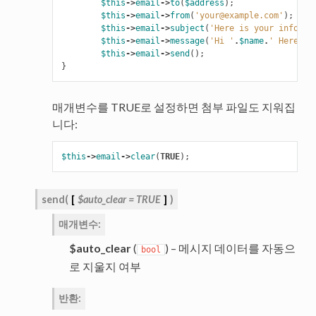
$this
->
email
->
to
(
$address
);
$this
->
email
->
from
(
'your@example.com'
);
$this
->
email
->
subject
(
'Here is your info '
.
$this
->
email
->
message
(
'Hi '
.
$name
.
' Here is
$this
->
email
->
send
();
}
매개변수를 TRUE로 설정하면 첨부 파일도 지워집
니다:
$this
->
email
->
clear
(
TRUE
);
send
(
[
$auto_clear
=
TRUE
]
)
매개변수
:
$auto_clear
(
) – 메시지 데이터를 자동으
bool
로 지울지 여부
반환
: