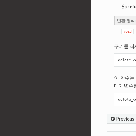
$prefi
반환 형식
:
void
쿠키를 삭
delete_c
이 함수는
매개변수를
delete_c
Previous