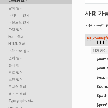
Cookie 헬퍼
날짜 헬퍼
사용 가
디렉터리 헬퍼
다운로드 헬퍼
사용 가능한 
파일 헬퍼
Form 헬퍼
set_cookie
(
$
]
]
]
]
]
]
]
HTML 헬퍼
매개변수
:
Inflector 헬퍼
언어 헬퍼
$nam
숫자 헬퍼
$valu
경로 헬퍼
$expi
보안 헬퍼
$doma
문자열 헬퍼
텍스트 헬퍼
$path
Typography 헬퍼
$prefi
URL 헬퍼