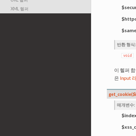
$secu
XML 헬퍼
$http
$same
반환 형식
:
void
이 헬퍼 
은
Inpu
get_cookie
(
$
매개변수
:
$inde
$xss_c