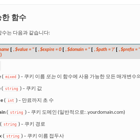
능한 함수
함수는 다음과 같습니다:
name
[
,
$value
=
''
[
,
$expire
=
0
[
,
$domain
=
''
[
,
$path
=
'/'
[
,
$prefix
=
'
)
e
(
) – 쿠키 이름
또는
이 함수에 사용 가능한 모든 매개변수의
mixed
e
(
) – 쿠키 값
string
re
(
) – 만료까지 초 수
int
in
(
) – 쿠키 도메인 (일반적으로: .yourdomain.com)
string
(
) – 쿠키 경로
string
x
(
) – 쿠키 이름 접두사
string