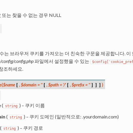
 또는 찾을 수 없는 경우 NULL
함수는 브라우저 쿠키를 가져오는 더 친숙한 구문을 제공합니다. 이
/config/config.php
파일에서 설정했을 수 있는
$config['cookie_pre
 참조하세요.
e
(
$name
[
,
$domain
=
''
[
,
$path
=
'/'
[
,
$prefix
=
''
]
]
]
)
e
(
) – 쿠키 이름
string
in
(
) – 쿠키 도메인 (일반적으로: .yourdomain.com)
string
(
) – 쿠키 경로
string