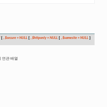
'
[
,
$secure
=
NULL
[
,
$httponly
=
NULL
[
,
$samesite
=
NULL
]
 연관 배열