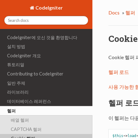
CodeIgniter
Docs
»
헬퍼
Cooki
CodeIgniter에 오신 것을 환영합니다
설치 방법
CodeIgniter 개요
Cookie 헬
튜토리얼
헬퍼 로드
Contributing to CodeIgniter
일반 주제
사용 가능한 
라이브러리
헬퍼 로
데이터베이스 레퍼런스
헬퍼
이 헬퍼는 다
배열 헬퍼
CAPTCHA 헬퍼
$this
->
load