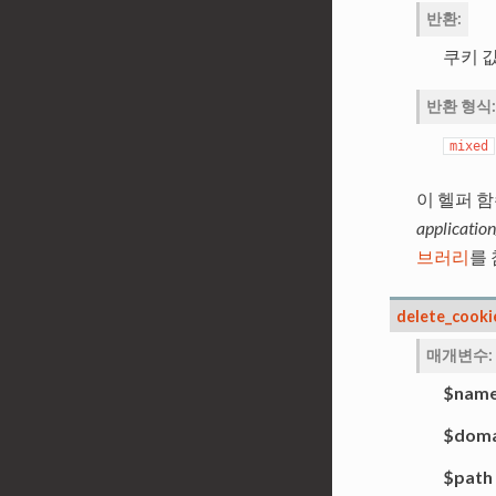
반환
:
쿠키 값
반환 형식
:
mixed
이 헬퍼 
application
브러리
를
delete_cooki
매개변수
:
$nam
$doma
$path