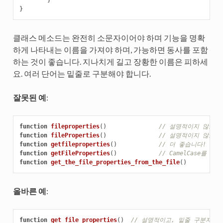
}
}
클래스 메소드는 완전히 소문자이어야 하며 기능을 명확
하게 나타내는 이름을 가져야 하며, 가능하면 동사를 포함
하는 것이 좋습니다. 지나치게 길고 장황한 이름은 피하세
요. 여러 단어는 밑줄로 구분해야 합니다.
잘못된 예
:
function
fileproperties
()
// 설명적이지 않고 
function
fileProperties
()
// 설명적이지 않고 C
function
getfileproperties
()
// 더 좋습니다! 하
function
getFileProperties
()
// CamelCase를 사
function
get_the_file_properties_from_the_file
()
/
올바른 예
:
function
get_file_properties
()
// 설명적이고, 밑줄 구분자가