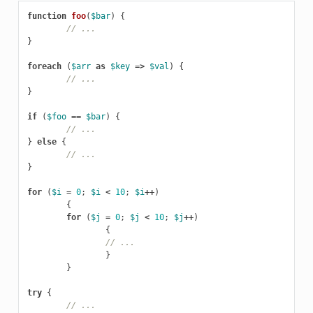
function
foo
(
$bar
)
{
// ...
}
foreach
(
$arr
as
$key
=>
$val
)
{
// ...
}
if
(
$foo
==
$bar
)
{
// ...
}
else
{
// ...
}
for
(
$i
=
0
;
$i
<
10
;
$i
++
)
{
for
(
$j
=
0
;
$j
<
10
;
$j
++
)
{
// ...
}
}
try
{
// ...