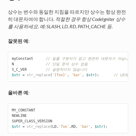
상수는 변수와 동일한 지침을 따르지만 상수는 항상 완전
히 대문자여야 합니다.
적절한 경우 항상 CodeIgniter 상수
를 사용하세요. 예: SLASH, LD, RD, PATH_CACHE 등.
잘못된 예
:
myConstant
// 밑줄 구분자가 없고 완전히 대문자가 아닙니다
N
// 단일 문자 상수 없음
S_C_VER
// 설명적이지 않습니다
$str
=
str_replace
(
'{foo}'
,
'bar'
,
$str
);
// LD와 
올바른 예
:
MY_CONSTANT
NEWLINE
SUPER_CLASS_VERSION
$str
=
str_replace
(
LD
.
'foo'
.
RD
,
'bar'
,
$str
);