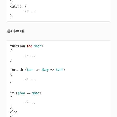
}
catch
()
{
// ...
}
올바른 예
:
function
foo
(
$bar
)
{
// ...
}
foreach
(
$arr
as
$key
=>
$val
)
{
// ...
}
if
(
$foo
==
$bar
)
{
// ...
}
else
{