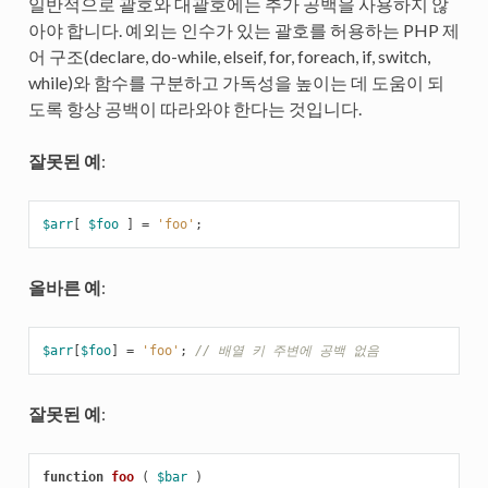
일반적으로 괄호와 대괄호에는 추가 공백을 사용하지 않
아야 합니다. 예외는 인수가 있는 괄호를 허용하는 PHP 제
어 구조(declare, do-while, elseif, for, foreach, if, switch,
while)와 함수를 구분하고 가독성을 높이는 데 도움이 되
도록 항상 공백이 따라와야 한다는 것입니다.
잘못된 예
:
$arr
[
$foo
]
=
'foo'
;
올바른 예
:
$arr
[
$foo
]
=
'foo'
;
// 배열 키 주변에 공백 없음
잘못된 예
:
function
foo
(
$bar
)