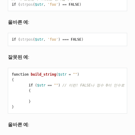
if
(
strpos
(
$str
,
'foo'
)
==
FALSE
)
올바른 예
:
if
(
strpos
(
$str
,
'foo'
)
===
FALSE
)
잘못된 예
:
function
build_string
(
$str
=
""
)
{
if
(
$str
==
""
)
// 이런! FALSE나 정수 0이 인수로 전
{
}
}
올바른 예
: