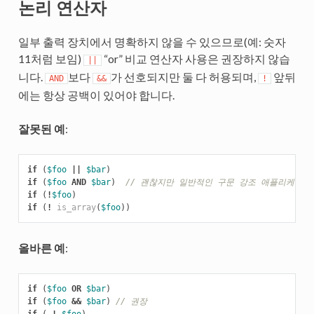
논리 연산자
일부 출력 장치에서 명확하지 않을 수 있으므로(예: 숫자
11처럼 보임)
“or” 비교 연산자 사용은 권장하지 않습
||
니다.
보다
가 선호되지만 둘 다 허용되며,
앞뒤
AND
&&
!
에는 항상 공백이 있어야 합니다.
잘못된 예
:
if
(
$foo
||
$bar
)
if
(
$foo
AND
$bar
)
// 괜찮지만 일반적인 구문 강조 애플리케이션
if
(
!
$foo
)
if
(
!
is_array
(
$foo
))
올바른 예
:
if
(
$foo
OR
$bar
)
if
(
$foo
&&
$bar
)
// 권장
if
(
!
$foo
)