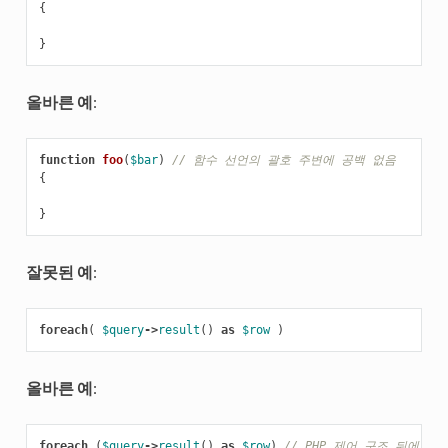
{
}
올바른 예
:
function
foo
(
$bar
)
// 함수 선언의 괄호 주변에 공백 없음
{
}
잘못된 예
:
foreach
(
$query
->
result
()
as
$row
)
올바른 예
:
foreach
(
$query
->
result
()
as
$row
)
// PHP 제어 구조 뒤에 