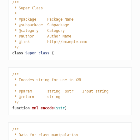
/**
 * Super Class
 *
 * @package     Package Name
 * @subpackage  Subpackage
 * @category    Category
 * @author      Author Name
 * @link        http://example.com
 */
class
Super_class
{
/**
 * Encodes string for use in XML
 *
 * @param       string  $str    Input string
 * @return      string
 */
function
xml_encode
(
$str
)
/**
 * Data for class manipulation