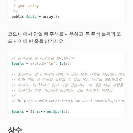
 *
 * @var array
 */
public
$data
=
array
();
코드 내에서 단일 행 주석을 사용하고, 큰 주석 블록과 코
드 사이에 빈 줄을 남기세요.
// 문자열을 줄 바꿈으로 분리합니다
$parts
=
explode
(
"
\n
"
,
$str
);
// 발생하는 것과 이유에 대해 더 많은 세부 사항을 제공해야 하는 긴
// 여러 단일 행 주석을 사용할 수 있습니다. 너비를 합리적으로 유지
// 하세요, 약 70자가 읽기 가장 쉽습니다. 더 많은 세부 사항을 제
// 영구적인 외부 리소스에 링크하는 것을 주저하지 마세요:
//
// http://example.com/information_about_something/in_parti
$parts
=
$this
->
foo
(
$parts
);
상수