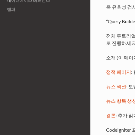
데이터베이스 레퍼런스
폼 유효성 검
헬퍼
“Query Bu
전체 튜토리얼은
로 진행하세요
소개 (이 페이
정적 페이지
:
뉴스 섹션
: 
뉴스 항목 생
결론
: 추가 
CodeIgnit