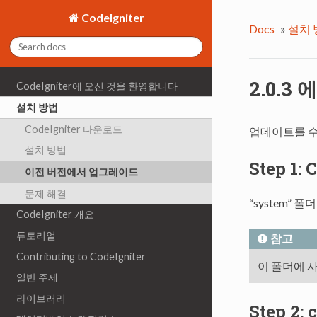
CodeIgniter
Docs
»
설치 
2.0.3
CodeIgniter에 오신 것을 환영합니다
설치 방법
CodeIgniter 다운로드
업데이트를 수
설치 방법
Step 1
이전 버전에서 업그레이드
문제 해결
“system”
CodeIgniter 개요
튜토리얼
참고
Contributing to CodeIgniter
이 폴더에 
일반 주제
라이브러리
Step 2: